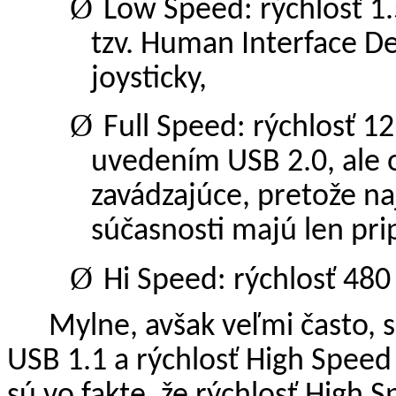
Ø
Low Speed: rýchlosť 1.
tzv. Human Interface De
joysticky,
Ø
Full Speed: rýchlosť 1
uvedením USB 2.0, ale 
zavádzajúce, pretože na
súčasnosti majú len pr
Ø
Hi Speed: rýchlosť 48
Mylne, avšak veľmi často, 
USB 1.1 a rýchlosť High Speed
sú vo fakte, že rýchlosť High S