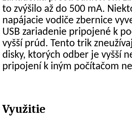
to zvýšilo až do 500 mA. Niek
napájacie vodiče zbernice vyv
USB zariadenie pripojené k p
vyšší prúd. Tento trik zneužív
disky, ktorých odber je vyšší
pripojení k iným počítačom n
Využitie