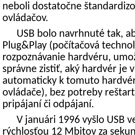
neboli dostatočne štandardiz
ovládačov.
USB bolo navrhnuté tak, ab
Plug&Play (počítačová techno
rozpoznávanie hardvéru, um
správne zistiť, aký hardvér je
automaticky k tomuto hardvéru
ovládače), bez potreby reštart
pripájaní či odpájaní.
V januári 1996 vyšlo USB 
rýchlosťou 12 Mbitov za sekun