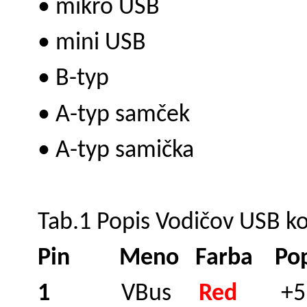
• mikro USB
• mini USB
• B-typ
• A-typ samček
• A-typ samička
Tab.1 Popis Vodičov USB k
Pin Meno Farba Pop
1
VBus
Red
+5 