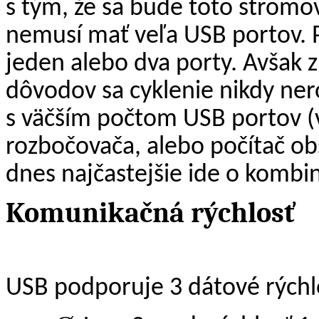
s tým, že sa bude toto stromov
nemusí mať veľa USB portov. P
jeden alebo dva porty. Avšak 
dôvodov sa cyklenie nikdy ner
s väčším počtom USB portov (
rozbočovača, alebo počítač ob
dnes najčastejšie ide o kombi
Komunikačná rýchlosť
USB podporuje 3 dátové rýchlo