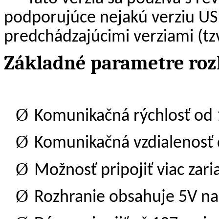
podporujúce nejakú verziu US
predchádzajúcimi verziami (tzv
Základné parametre roz
Ø
Komunikačná rýchlosť od 
Ø
Komunikačná vzdialenosť
Ø
Možnosť pripojiť viac zari
Ø
Rozhranie obsahuje 5V na