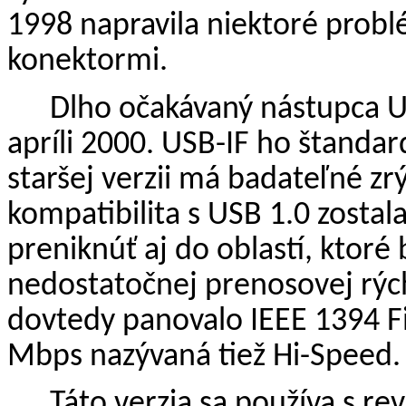
1998 napravila niektoré probl
konektormi.
Dlho očakávaný nástupca U
apríli 2000. USB-IF ho štandar
staršej verzii má badateľné z
kompatibilita s USB 1.0 zosta
preniknúť aj do oblastí, ktoré
nedostatočnej prenosovej rých
dovtedy panovalo IEEE 1394 Fi
Mbps nazývaná tiež Hi-Speed.
Táto verzia sa používa s re