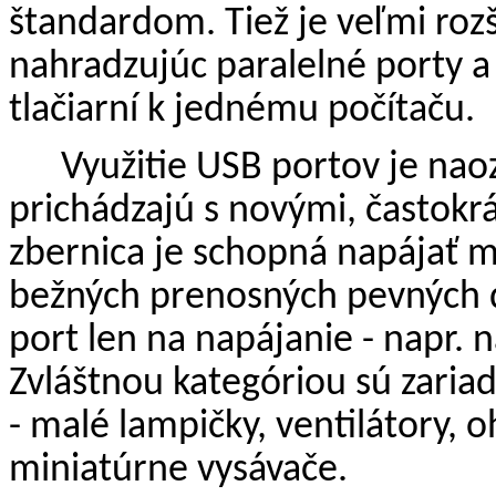
štandardom. Tiež je veľmi rozší
nahradzujúc paralelné porty a
tlačiarní k jednému počítaču.
Využitie USB portov je nao
prichádzajú s novými, častokr
zbernica je schopná napájať me
bežných prenosných pevných di
port len na napájanie - napr. 
Zvláštnou kategóriou sú zari
- malé lampičky, ventilátory, o
miniatúrne vysávače.