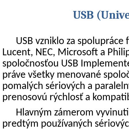
USB (Unive
USB vzniklo za spolupráce f
Lucent, NEC, Microsoft a Phili
spoločnosťou USB Implementer
práve všetky menované spoločn
pomalých sériových a paralelný
prenosovú rýchlosť a kompatib
Hlavným zámerom vyvinutia
predtým používaných sériových