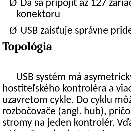
Ø
Dá sa pripojiť až 127 zar
konektoru
Ø
USB zaisťuje správne pride
Topológia
USB systém má asymetrický
hostiteľského kontroléra a via
uzavretom cykle. Do cyklu mô
rozbočovače (angl. hub), prič
stromy na jeden kontrolér. Vďa